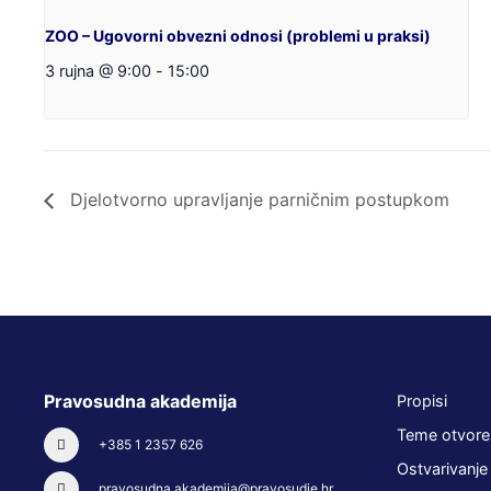
ZOO – Ugovorni obvezni odnosi (problemi u praksi)
3 rujna @ 9:00
-
15:00
Djelotvorno upravljanje parničnim postupkom
Pravosudna akademija
Propisi
Teme otvore
+385 1 2357 626
Ostvarivanje
pravosudna.akademija@pravosudje.hr