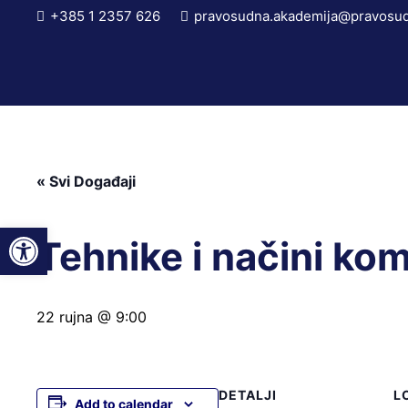
+385 1 2357 626
pravosudna.akademija@pravosud
« Svi Događaji
Open toolbar
Tehnike i načini ko
22 rujna @ 9:00
DETALJI
L
Add to calendar