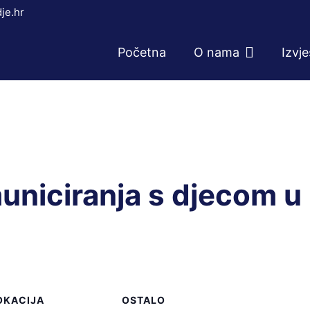
je.hr
Početna
O nama
Izvj
municiranja s djecom 
OKACIJA
OSTALO