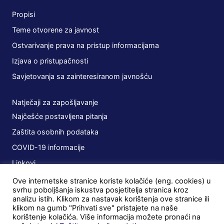
Propisi
Teme otvorene za javnost
Ostvarivanje prava na pristup informacijama
Izjava o pristupačnosti
Savjetovanja sa zainteresiranom javnošću
Natječaji za zapošljavanje
Najčešće postavljena pitanja
Zaštita osobnih podataka
COVID-19 informacije
Linkovi
Ove internetske stranice koriste kolačiće (eng. cookies) u
Planovi
svrhu poboljšanja iskustva posjetitelja stranica kroz
analizu istih. Klikom za nastavak korištenja ove stranice ili
Javna nabava
klikom na gumb "Prihvati sve" pristajete na naše
korištenje kolačića. Više informacija možete pronaći na
Ugovori