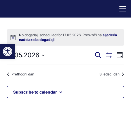
Događaji
No događaji scheduled for 17.05.2026. Preskoči na
sljedeća
Notice
nadolazeća događaji
.
for
Open toolbar
Događaji
Dog
17.05.2026
Pretraži
17.05.2026
Dan
Prikaži
nav
pretraga
Odaberite
Filtere
pog
datum.
i
Prethodni dan
Sljedeći dan
navigacij
pregleda
Subscribe to calendar