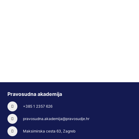
Pravosudna akademija
+385 1 2357 626
pravosudna.akademija@pravosudje.hr
Maksimirska cesta 63, Zagreb