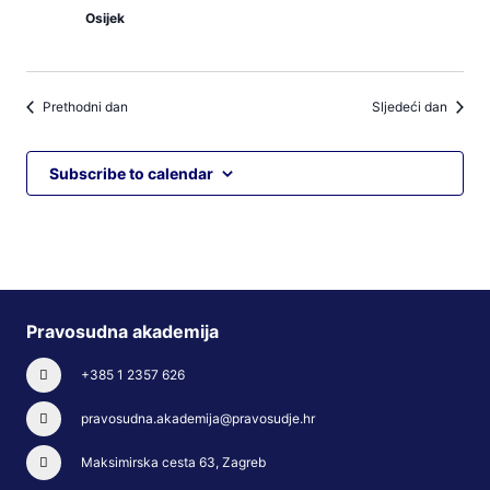
Osijek
Prethodni dan
Sljedeći dan
Subscribe to calendar
Pravosudna akademija
+385 1 2357 626
pravosudna.akademija@pravosudje.hr
Maksimirska cesta 63, Zagreb