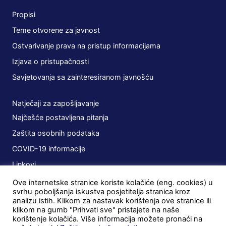
Propisi
Teme otvorene za javnost
Ostvarivanje prava na pristup informacijama
Izjava o pristupačnosti
Savjetovanja sa zainteresiranom javnošću
Natječaji za zapošljavanje
Najčešće postavljena pitanja
Zaštita osobnih podataka
COVID-19 informacije
Linkovi
Ove internetske stranice koriste kolačiće (eng. cookies) u
Planovi
svrhu poboljšanja iskustva posjetitelja stranica kroz
analizu istih. Klikom za nastavak korištenja ove stranice ili
Javna nabava
klikom na gumb "Prihvati sve" pristajete na naše
korištenje kolačića. Više informacija možete pronaći na
Ugovori