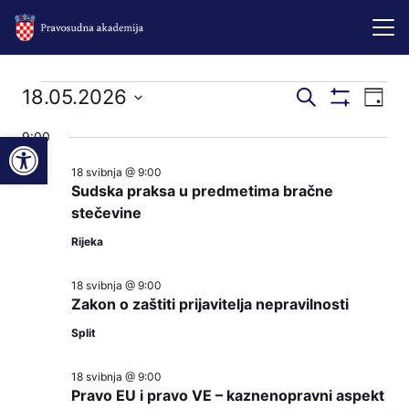
Događaji
Događaji
Dog
18.05.2026
Pretraži
Dan
Prikaži
nav
pretraga
Odaberite
Filtere
for
Open toolbar
9:00
pog
datum.
i
18 svibnja @ 9:00
18.05.2026
navigacij
Sudska praksa u predmetima bračne
pregleda
stečevine
Rijeka
18 svibnja @ 9:00
Zakon o zaštiti prijavitelja nepravilnosti
Split
18 svibnja @ 9:00
Pravo EU i pravo VE – kaznenopravni aspekt