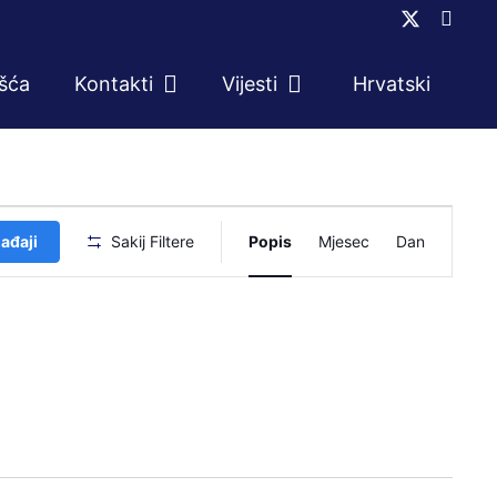
ešća
Kontakti
Vijesti
Hrvatski
Događaj
ađaji
Sakij Filtere
Popis
Mjesec
Dan
navigacij
pogleda