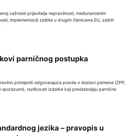
tvenoj važnosti prijavitelja nepravilnosti, međunarodnim
nosti, implementaciji zaštite u drugim članicama EU, zaštiti
.
oškovi parničnog postupka
i pravilno primijeniti odgovarajuća pravila o dostavi pismena (ZPP,
 sporazumi), razlikovati izdatke koji predstavljaju parnične
ndardnog jezika – pravopis u