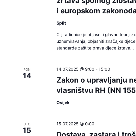
žrtava spolnog zlosta
i europskom zakonod
Split
Cilj radionice je objasniti glavne teorijsk
uznemiravanja, objasniti značajke djece 
standarde zaštite prava djece žrtava...
14.07.2025 @ 9:00
-
15:00
PON
14
Zakon o upravljanju n
vlasništvu RH (NN 155
Osijek
15.07.2025 @ 0:00
UTO
15
Dostava, zastara i tr