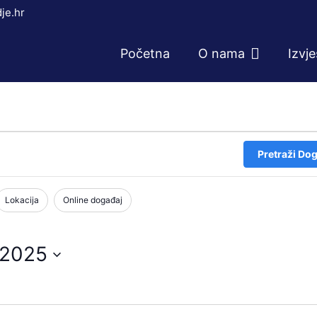
je.hr
Početna
O nama
Izvj
Pretraži Dog
Lokacija
Online događaj
.2025