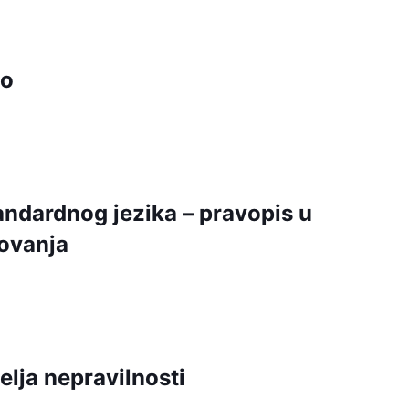
vo
ndardnog jezika – pravopis u
ovanja
telja nepravilnosti