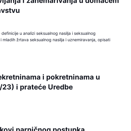
vljanja i zanemarivanja u domaćem
avstvu
e definicije u analizi seksualnog nasilja i seksualnog
i mladih žrtava seksualnog nasilja i uznemiravanja, opisati
ekretninama i pokretninama u
/23) i prateće Uredbe
oškovi parničnog postupka