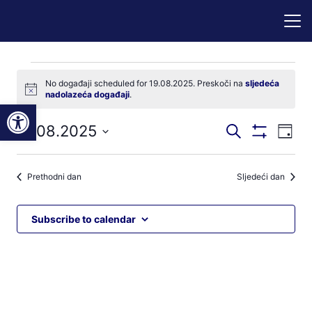
Događaji
No događaji scheduled for 19.08.2025. Preskoči na
sljedeća
Notice
nadolazeća događaji
.
for
Open toolbar
Događaji
Dog
19.08.2025
Pretraži
19.08.2025
Dan
Prikaži
nav
pretraga
Odaberite
Filtere
pog
datum.
i
Prethodni dan
Sljedeći dan
navigacij
pregleda
Subscribe to calendar