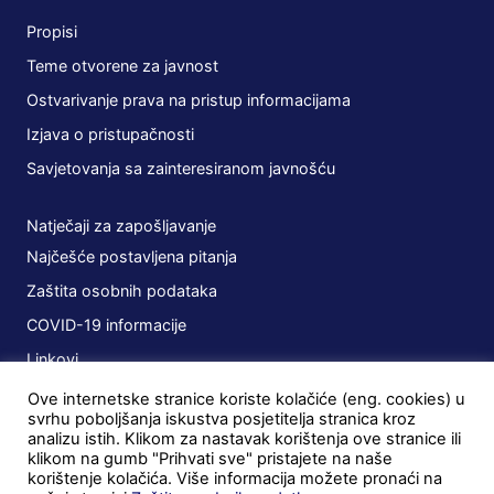
Propisi
Teme otvorene za javnost
Ostvarivanje prava na pristup informacijama
Izjava o pristupačnosti
Savjetovanja sa zainteresiranom javnošću
Natječaji za zapošljavanje
Najčešće postavljena pitanja
Zaštita osobnih podataka
COVID-19 informacije
Linkovi
Ove internetske stranice koriste kolačiće (eng. cookies) u
Planovi
svrhu poboljšanja iskustva posjetitelja stranica kroz
analizu istih. Klikom za nastavak korištenja ove stranice ili
Javna nabava
klikom na gumb "Prihvati sve" pristajete na naše
korištenje kolačića. Više informacija možete pronaći na
Ugovori