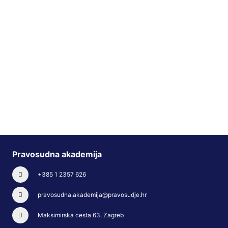
Pravosudna akademija
+385 1 2357 626
pravosudna.akademija@pravosudje.hr
Maksimirska cesta 63, Zagreb