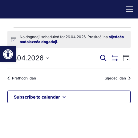
Događaji
No događaji scheduled for 26.04.2026. Preskoči na
sljedeća
Notice
nadolazeća događaji
.
for
Open toolbar
Događaji
Dog
26.04.2026
Pretraži
26.04.2026
Dan
Prikaži
nav
pretraga
Odaberite
Filtere
pog
datum.
i
Prethodni dan
Sljedeći dan
navigacij
pregleda
Subscribe to calendar