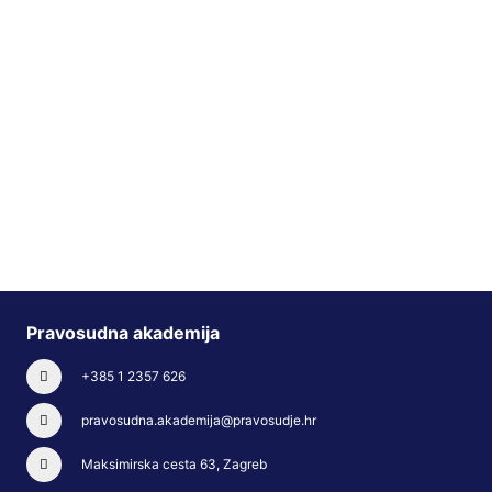
Pravosudna akademija
+385 1 2357 626
pravosudna.akademija@pravosudje.hr
Maksimirska cesta 63, Zagreb