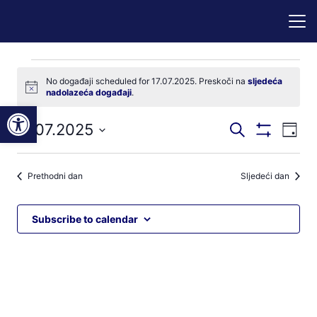
Događaji
No događaji scheduled for 17.07.2025. Preskoči na
sljedeća
Notice
nadolazeća događaji
.
for
Open toolbar
Događaji
Dog
17.07.2025
Pretraži
17.07.2025
Dan
Prikaži
nav
pretraga
Odaberite
Filtere
pog
datum.
i
Prethodni dan
Sljedeći dan
navigacij
pregleda
Subscribe to calendar