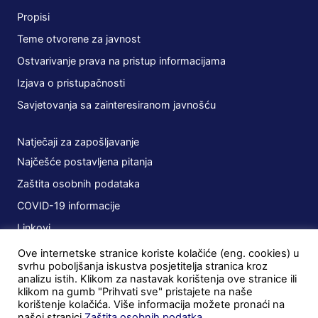
Propisi
Teme otvorene za javnost
Ostvarivanje prava na pristup informacijama
Izjava o pristupačnosti
Savjetovanja sa zainteresiranom javnošću
Natječaji za zapošljavanje
Najčešće postavljena pitanja
Zaštita osobnih podataka
COVID-19 informacije
Linkovi
Ove internetske stranice koriste kolačiće (eng. cookies) u
Planovi
svrhu poboljšanja iskustva posjetitelja stranica kroz
analizu istih. Klikom za nastavak korištenja ove stranice ili
Javna nabava
klikom na gumb "Prihvati sve" pristajete na naše
korištenje kolačića. Više informacija možete pronaći na
Ugovori
našoj stranici
Zaštita osobnih podatka
.