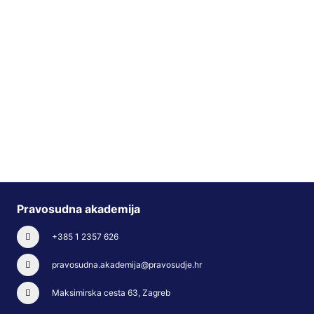
Pravosudna akademija
+385 1 2357 626
pravosudna.akademija@pravosudje.hr
Maksimirska cesta 63, Zagreb