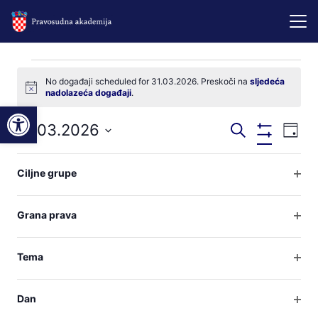
Događaji
No događaji scheduled for 31.03.2026. Preskoči na
sljedeća
Notice
nadolazeća događaji
.
for
Open toolbar
Događaji
Dog
31.03.2026
Pretraži
31.03.2026
Dan
Sakij
nav
pretraga
Odaberite
Filtere
Filteri
Changing
pog
datum.
i
Ciljne grupe
Prethodni dan
Sljedeći dan
any
Otvo
navigacij
of
filter
Grana prava
pregleda
Subscribe to calendar
the
Otvo
form
filter
Tema
inputs
Otvo
will
filter
Dan
cause
Otvo