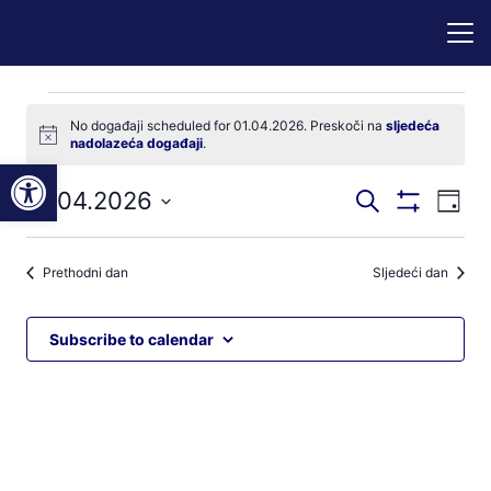
Događaji
No događaji scheduled for 01.04.2026. Preskoči na
sljedeća
Notice
nadolazeća događaji
.
for
Open toolbar
Događaji
Dog
01.04.2026
Pretraži
01.04.2026
Dan
Prikaži
nav
pretraga
Odaberite
Filtere
pog
datum.
i
Prethodni dan
Sljedeći dan
navigacij
pregleda
Subscribe to calendar