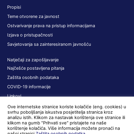
Propisi
Teme otvorene za javnost
Ostvarivanje prava na pristup informacijama
Izjava o pristupačnosti
Savjetovanja sa zainteresiranom javnošću
Natječaji za zapošljavanje
Najčešće postavljena pitanja
Zaštita osobnih podataka
COVID-19 informacije
Linkovi
Ove internetske stranice koriste kolačiće (eng. cookies) u
Planovi
svrhu poboljšanja iskustva posjetitelja stranica kroz
analizu istih. Klikom za nastavak korištenja ove stranice ili
Javna nabava
klikom na gumb "Prihvati sve" pristajete na naše
korištenje kolačića. Više informacija možete pronaći na
Ugovori
našoj stranici
Zaštita osobnih podatka
.