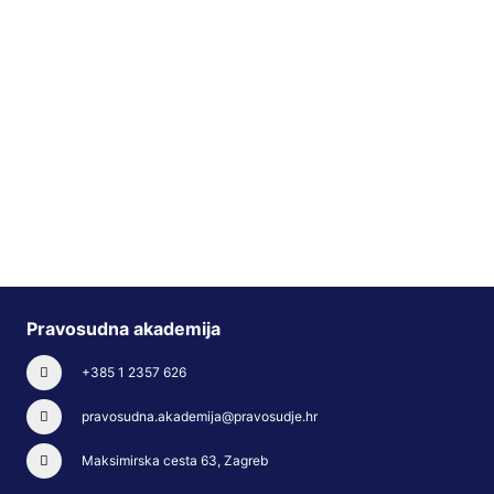
Pravosudna akademija
+385 1 2357 626
pravosudna.akademija@pravosudje.hr
Maksimirska cesta 63, Zagreb