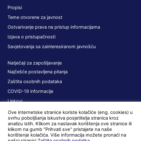
Propisi
Teme otvorene za javnost
Ostvarivanje prava na pristup informacijama
Izjava o pristupačnosti
Savjetovanja sa zainteresiranom javnošću
Natječaji za zapošljavanje
Najčešće postavljena pitanja
Zaštita osobnih podataka
COVID-19 informacije
Linkovi
Ove internetske stranice koriste kolačiće (eng. cookies) u
Planovi
svrhu poboljšanja iskustva posjetitelja stranica kroz
analizu istih. Klikom za nastavak korištenja ove stranice ili
Javna nabava
klikom na gumb "Prihvati sve" pristajete na naše
korištenje kolačića. Više informacija možete pronaći na
Ugovori
našoj stranici
Zaštita osobnih podatka
.