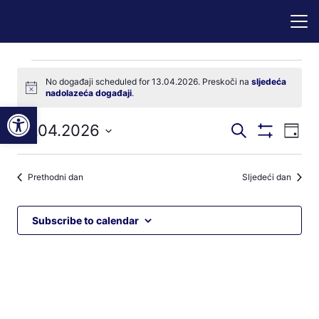
Događaji
No događaji scheduled for 13.04.2026. Preskoči na
sljedeća
Notice
nadolazeća događaji
.
for
Open toolbar
Događaji
Dog
13.04.2026
Pretraži
13.04.2026
Dan
Prikaži
nav
pretraga
Odaberite
Filtere
pog
datum.
i
Prethodni dan
Sljedeći dan
navigacij
pregleda
Subscribe to calendar