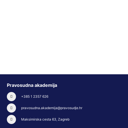
Pravosudna akademija
+385 1 2357 626
pravosudna.akademija@pravosudje.hr
Maksimirska cesta 63, Zagreb