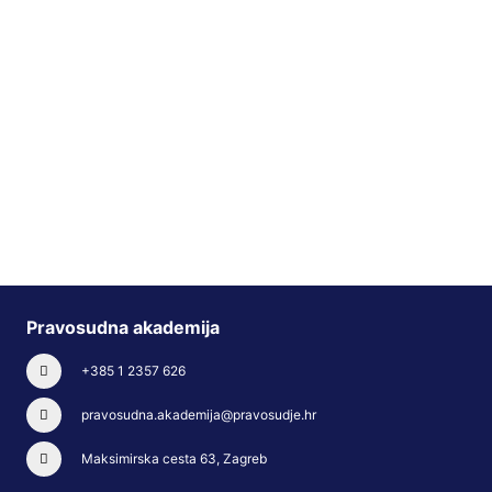
Pravosudna akademija
+385 1 2357 626
pravosudna.akademija@pravosudje.hr
Maksimirska cesta 63, Zagreb