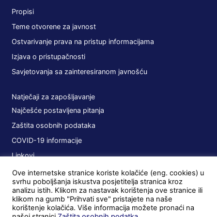
Propisi
Teme otvorene za javnost
Ostvarivanje prava na pristup informacijama
Izjava o pristupačnosti
Savjetovanja sa zainteresiranom javnošću
Natječaji za zapošljavanje
Najčešće postavljena pitanja
Zaštita osobnih podataka
COVID-19 informacije
Linkovi
Ove internetske stranice koriste kolačiće (eng. cookies) u
Planovi
svrhu poboljšanja iskustva posjetitelja stranica kroz
analizu istih. Klikom za nastavak korištenja ove stranice ili
Javna nabava
klikom na gumb "Prihvati sve" pristajete na naše
korištenje kolačića. Više informacija možete pronaći na
Ugovori
našoj stranici
Zaštita osobnih podatka
.