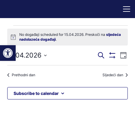
Događaji
No događaji scheduled for 15.04.2026. Preskoči na
sljedeća
Notice
nadolazeća događaji
.
for
Open toolbar
Događaji
Dog
15.04.2026
Pretraži
15.04.2026
Dan
Prikaži
nav
pretraga
Odaberite
Filtere
pog
datum.
i
Prethodni dan
Sljedeći dan
navigacij
pregleda
Subscribe to calendar