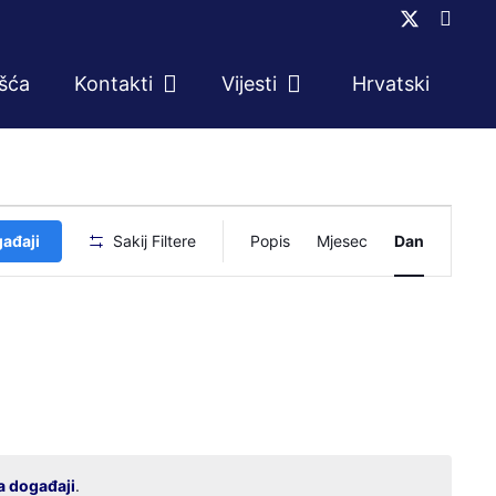
ešća
Kontakti
Vijesti
Hrvatski
Događaj
gađaji
Sakij Filtere
Popis
Mjesec
Dan
navigacij
pogleda
a događaji
.