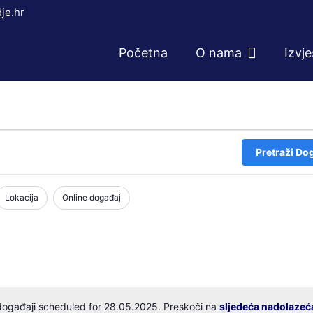
je.hr
Početna
O nama
Izvj
Pretraži Do
Lokacija
Online događaj
ogađaji scheduled for 28.05.2025. Preskoči na
sljedeća nadolazeć