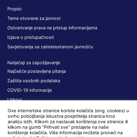
Propisi
Teme otvorene za javnost
Ostvarivanje prava na pristup informacijama
Izjava o pristupačnosti
Savjetovanja sa zainteresiranom javnošću
Natječaji za zapošljavanje
Najčešće postavljena pitanja
Zaštita osobnih podataka
COVID-19 informacije
Linkovi
Ove internetske stranice koriste kolačiće (eng. cookies) u
Planovi
svrhu poboljšanja iskustva posjetitelja stranica kroz
analizu istih. Klikom za nastavak korištenja ove stranice ili
Javna nabava
klikom na gumb "Prihvati sve" pristajete na naše
korištenje kolačića. Više informacija možete pronaći na
Ugovori