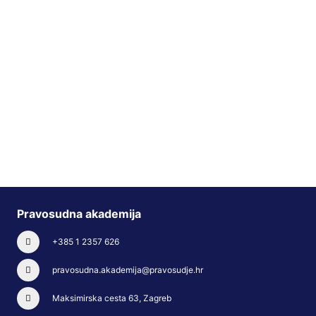
Pravosudna akademija
+385 1 2357 626
pravosudna.akademija@pravosudje.hr
Maksimirska cesta 63, Zagreb