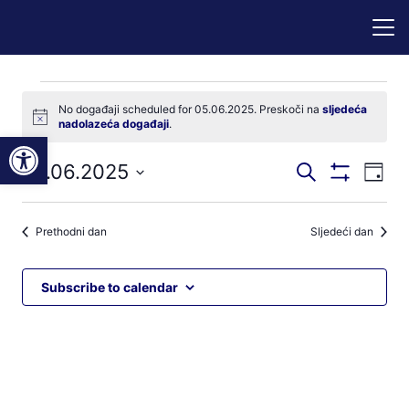
Događaji
No događaji scheduled for 05.06.2025. Preskoči na
sljedeća
Notice
nadolazeća događaji
.
for
Open toolbar
Događaji
Dog
05.06.2025
Pretraži
05.06.2025
Dan
Prikaži
nav
pretraga
Odaberite
Filtere
pog
datum.
i
Prethodni dan
Sljedeći dan
navigacij
pregleda
Subscribe to calendar