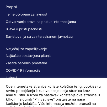
Propisi
Teme otvorene za javnost
Ostvarivanje prava na pristup informacijama
Izjava o pristupačnosti
Savjetovanja sa zainteresiranom javnošću
Natječaji za zapošljavanje
Najčešće postavljena pitanja
Zaštita osobnih podataka
COVID-19 informacije
Linkovi
Ove internetske stranice koriste kolačiće (eng. cookies) u
Planovi
svrhu poboljšanja iskustva posjetitelja stranica kroz
analizu istih. Klikom za nastavak korištenja ove stranice ili
Javna nabava
klikom na gumb "Prihvati sve" pristajete na naše
korištenje kolačića. Više informacija možete pronaći na
Ugovori