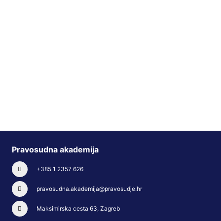
Pravosudna akademija
+385 1 2357 626
pravosudna.akademija@pravosudje.hr
Maksimirska cesta 63, Zagreb