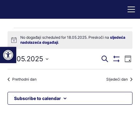
Događaji
No događaji scheduled for 18.05.2025. Preskoči na
sljedeća
Notice
nadolazeća događaji
.
for
Open toolbar
Događaji
Dog
18.05.2025
Pretraži
18.05.2025
Dan
Prikaži
nav
pretraga
Odaberite
Filtere
pog
datum.
i
Prethodni dan
Sljedeći dan
navigacij
pregleda
Subscribe to calendar