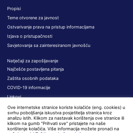
Propisi
Teme otvorene za javnost
Ostvarivanje prava na pristup informacijama
Izjava o pristupačnosti
Savjetovanja sa zainteresiranom javnošću
Natječaji za zapošljavanje
Najčešće postavljena pitanja
Zaštita osobnih podataka
COVID-19 informacije
Linkovi
Ove internetske stranice koriste kolačiće (eng. cookies) u
Planovi
svrhu poboljšanja iskustva posjetitelja stranica kroz
analizu istih. Klikom za nastavak korištenja ove stranice ili
Javna nabava
klikom na gumb "Prihvati sve" pristajete na naše
korištenje kolačića. Više informacija možete pronaći na
Ugovori