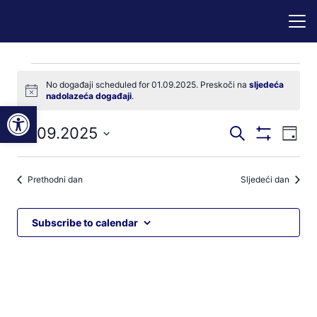
Događaji
No događaji scheduled for 01.09.2025. Preskoči na
sljedeća
Notice
nadolazeća događaji
.
for
Open toolbar
Događaji
Dog
01.09.2025
Pretraži
01.09.2025
Dan
Prikaži
nav
pretraga
Odaberite
Filtere
pog
datum.
i
Prethodni dan
Sljedeći dan
navigacij
pregleda
Subscribe to calendar