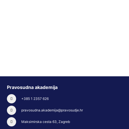
Pravosudna akademija
+385 1 2357 626
pravosudna.akademija@pravosudje.hr
Maksimirska cesta 63, Zagreb