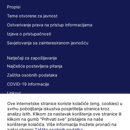
Propisi
Teme otvorene za javnost
Ostvarivanje prava na pristup informacijama
Izjava o pristupačnosti
Savjetovanja sa zainteresiranom javnošću
Natječaji za zapošljavanje
Najčešće postavljena pitanja
Zaštita osobnih podataka
COVID-19 informacije
Linkovi
Ove internetske stranice koriste kolačiće (eng. cookies) u
Planovi
svrhu poboljšanja iskustva posjetitelja stranica kroz
analizu istih. Klikom za nastavak korištenja ove stranice ili
Javna nabava
klikom na gumb "Prihvati sve" pristajete na naše
korištenje kolačića. Više informacija možete pronaći na
Ugovori
našoj stranici
Zaštita osobnih podatka
.