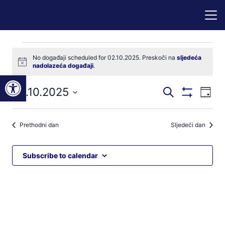
Događaji
No događaji scheduled for 02.10.2025. Preskoči na
sljedeća
Notice
nadolazeća događaji
.
for
Open toolbar
Događaji
Dog
02.10.2025
Pretraži
02.10.2025
Dan
Prikaži
nav
pretraga
Odaberite
Filtere
pog
datum.
i
Prethodni dan
Sljedeći dan
navigacij
pregleda
Subscribe to calendar