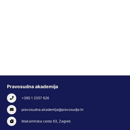
Pravosudna akademija
+385 1 2357 626
pravosudna.akademija@pravosudje.hr
Maksimirska cesta 63, Zagreb