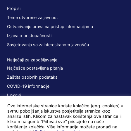
Propisi
Teme otvorene za javnost
Ostvarivanje prava na pristup informacijama
Izjava o pristupačnosti
Savjetovanja sa zainteresiranom javnošću
Natječaji za zapošljavanje
Najčešće postavljena pitanja
Zaštita osobnih podataka
COVID-19 informacije
Linkovi
Ove internetske stranice koriste kolačiće (eng. cookies) u
Planovi
svrhu poboljšanja iskustva posjetitelja stranica kroz
analizu istih. Klikom za nastavak korištenja ove stranice ili
Javna nabava
klikom na gumb "Prihvati sve" pristajete na naše
korištenje kolačića. Više informacija možete pronaći na
Ugovori