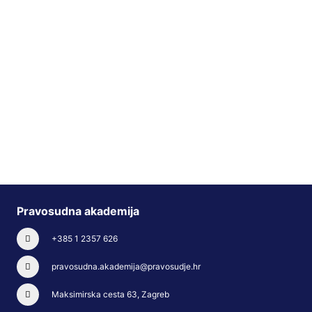
Pravosudna akademija
+385 1 2357 626
pravosudna.akademija@pravosudje.hr
Maksimirska cesta 63, Zagreb