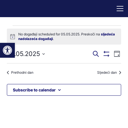
Događaji
No događaji scheduled for 05.05.2025. Preskoči na
sljedeća
Notice
nadolazeća događaji
.
for
Open toolbar
Događaji
Dog
05.05.2025
Pretraži
05.05.2025
Dan
Prikaži
nav
pretraga
Odaberite
Filtere
pog
datum.
i
Prethodni dan
Sljedeći dan
navigacij
pregleda
Subscribe to calendar