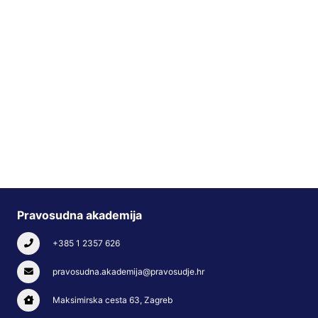
Pravosudna akademija
+385 1 2357 626
pravosudna.akademija@pravosudje.hr
Maksimirska cesta 63, Zagreb