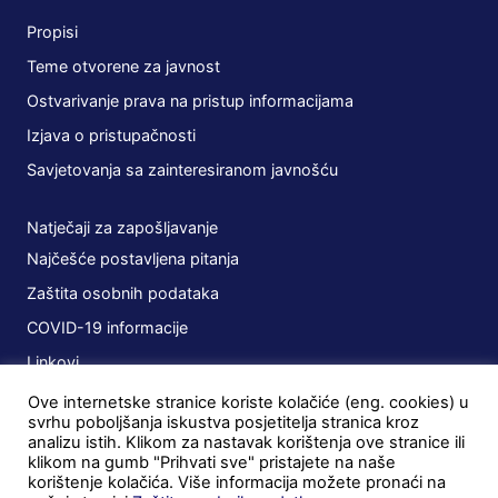
Propisi
Teme otvorene za javnost
Ostvarivanje prava na pristup informacijama
Izjava o pristupačnosti
Savjetovanja sa zainteresiranom javnošću
Natječaji za zapošljavanje
Najčešće postavljena pitanja
Zaštita osobnih podataka
COVID-19 informacije
Linkovi
Ove internetske stranice koriste kolačiće (eng. cookies) u
Planovi
svrhu poboljšanja iskustva posjetitelja stranica kroz
analizu istih. Klikom za nastavak korištenja ove stranice ili
Javna nabava
klikom na gumb "Prihvati sve" pristajete na naše
korištenje kolačića. Više informacija možete pronaći na
Ugovori