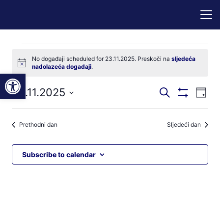
Događaji
No događaji scheduled for 23.11.2025. Preskoči na
sljedeća
Notice
nadolazeća događaji
.
for
Open toolbar
Događaji
Dog
23.11.2025
Pretraži
23.11.2025
Dan
Prikaži
nav
pretraga
Odaberite
Filtere
pog
datum.
i
Prethodni dan
Sljedeći dan
navigacij
pregleda
Subscribe to calendar