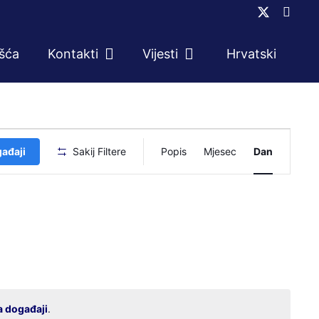
ešća
Kontakti
Vijesti
Hrvatski
Događaj
gađaji
Sakij Filtere
Popis
Mjesec
Dan
navigacij
pogleda
a događaji
.