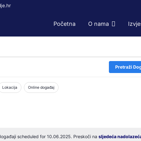
je.hr
Početna
O nama
Izvj
Pretraži Do
Lokacija
Online događaj
ogađaji scheduled for 10.06.2025. Preskoči na
sljedeća nadolazeć
Notice