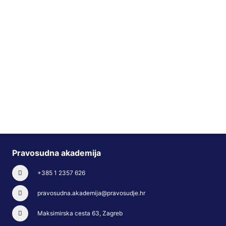
Pravosudna akademija
+385 1 2357 626
pravosudna.akademija@pravosudje.hr
Maksimirska cesta 63, Zagreb