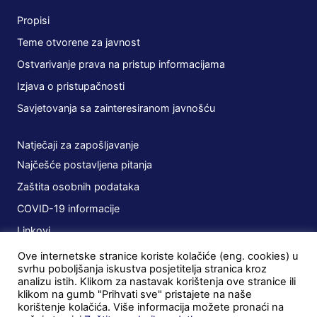
Propisi
Teme otvorene za javnost
Ostvarivanje prava na pristup informacijama
Izjava o pristupačnosti
Savjetovanja sa zainteresiranom javnošću
Natječaji za zapošljavanje
Najčešće postavljena pitanja
Zaštita osobnih podataka
COVID-19 informacije
Linkovi
Ove internetske stranice koriste kolačiće (eng. cookies) u
Planovi
svrhu poboljšanja iskustva posjetitelja stranica kroz
analizu istih. Klikom za nastavak korištenja ove stranice ili
Javna nabava
klikom na gumb "Prihvati sve" pristajete na naše
korištenje kolačića. Više informacija možete pronaći na
Ugovori