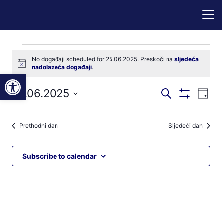
Događaji
No događaji scheduled for 25.06.2025. Preskoči na
sljedeća
Notice
nadolazeća događaji
.
for
Open toolbar
Događaji
Dog
25.06.2025
Pretraži
25.06.2025
Dan
Prikaži
nav
pretraga
Odaberite
Filtere
pog
datum.
i
Prethodni dan
Sljedeći dan
navigacij
pregleda
Subscribe to calendar