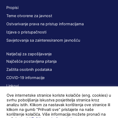
Propisi
Teme otvorene za javnost
Ostvarivanje prava na pristup informacijama
Izjava o pristupačnosti
Savjetovanja sa zainteresiranom javnošću
Natječaji za zapošljavanje
Najčešće postavljena pitanja
Zaštita osobnih podataka
COVID-19 informacije
Linkovi
Ove internetske stranice koriste kolačiće (eng. cookies) u
Planovi
svrhu poboljšanja iskustva posjetitelja stranica kroz
analizu istih. Klikom za nastavak korištenja ove stranice ili
Javna nabava
klikom na gumb "Prihvati sve" pristajete na naše
korištenje kolačića. Više informacija možete pronaći na
Ugovori