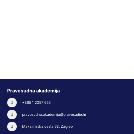
Pravosudna akademija
+385 1 2357 626
pravosudna.akademija@pravosudje.hr
Maksimirska cesta 63, Zagreb