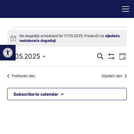
Događaji
No događaji scheduled for 17.05.2025. Preskoči na
sljedeća
Notice
nadolazeća događaji
.
for
Open toolbar
Događaji
Dog
17.05.2025
Pretraži
17.05.2025
Dan
Prikaži
nav
pretraga
Odaberite
Filtere
pog
datum.
i
Prethodni dan
Sljedeći dan
navigacij
pregleda
Subscribe to calendar