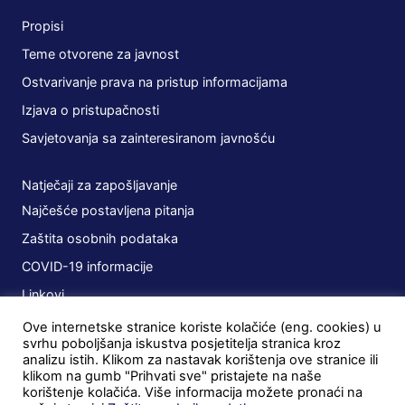
Propisi
Teme otvorene za javnost
Ostvarivanje prava na pristup informacijama
Izjava o pristupačnosti
Savjetovanja sa zainteresiranom javnošću
Natječaji za zapošljavanje
Najčešće postavljena pitanja
Zaštita osobnih podataka
COVID-19 informacije
Linkovi
Ove internetske stranice koriste kolačiće (eng. cookies) u
Planovi
svrhu poboljšanja iskustva posjetitelja stranica kroz
analizu istih. Klikom za nastavak korištenja ove stranice ili
Javna nabava
klikom na gumb "Prihvati sve" pristajete na naše
korištenje kolačića. Više informacija možete pronaći na
Ugovori