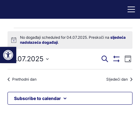
Događaji
No događaji scheduled for 04.07.2025. Preskoči na
sljedeća
Notice
nadolazeća događaji
.
for
Open toolbar
Događaji
Dog
04.07.2025
Pretraži
04.07.2025
Dan
Prikaži
nav
pretraga
Odaberite
Filtere
pog
datum.
i
Prethodni dan
Sljedeći dan
navigacij
pregleda
Subscribe to calendar