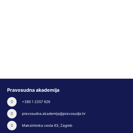
Pravosudna akademija
+385 1 2357 626
pravosudna.akademija@pravosudje.hr
Maksimirska cesta 63, Zagreb