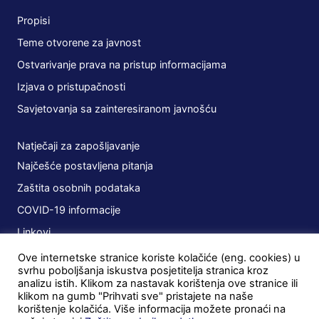
Propisi
Teme otvorene za javnost
Ostvarivanje prava na pristup informacijama
Izjava o pristupačnosti
Savjetovanja sa zainteresiranom javnošću
Natječaji za zapošljavanje
Najčešće postavljena pitanja
Zaštita osobnih podataka
COVID-19 informacije
Linkovi
Ove internetske stranice koriste kolačiće (eng. cookies) u
Planovi
svrhu poboljšanja iskustva posjetitelja stranica kroz
analizu istih. Klikom za nastavak korištenja ove stranice ili
Javna nabava
klikom na gumb "Prihvati sve" pristajete na naše
korištenje kolačića. Više informacija možete pronaći na
Ugovori