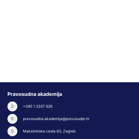
Pravosudna akademija
+385 1 2357 626
pravosudna.akademija@pravosudje.hr
Maksimirska cesta 63, Zagreb