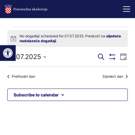
Događaji
No događaji scheduled for 07.07.2025. Preskoči na
sljedeća
Notice
nadolazeća događaji
.
for
Open toolbar
Događaji
Dog
07.07.2025
Pretraži
07.07.2025
Dan
Prikaži
nav
pretraga
Odaberite
Filtere
pog
datum.
i
Prethodni dan
Sljedeći dan
navigacij
pregleda
Subscribe to calendar