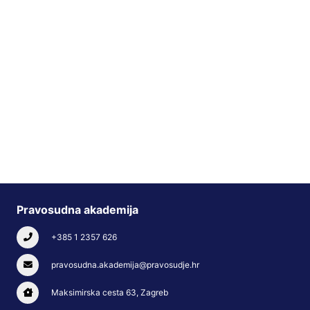
Pravosudna akademija
+385 1 2357 626
pravosudna.akademija@pravosudje.hr
Maksimirska cesta 63, Zagreb