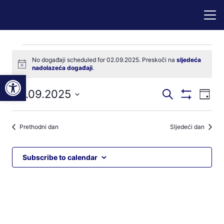
Događaji
No događaji scheduled for 02.09.2025. Preskoči na
sljedeća
Notice
nadolazeća događaji
.
for
Open toolbar
Događaji
Dog
02.09.2025
Pretraži
02.09.2025
Dan
Prikaži
nav
pretraga
Odaberite
Filtere
pog
datum.
i
Prethodni dan
Sljedeći dan
navigacij
pregleda
Subscribe to calendar