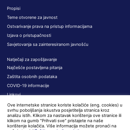
Propisi
Teme otvorene za javnost
Ostvarivanje prava na pristup informacijama
Izjava o pristupačnosti
Savjetovanja sa zainteresiranom javnošću
Natječaji za zapošljavanje
Najčešće postavljena pitanja
Zaštita osobnih podataka
COVID-19 informacije
Linkovi
Ove internetske stranice koriste kolačiće (eng. cookies) u
Planovi
svrhu poboljšanja iskustva posjetitelja stranica kroz
analizu istih. Klikom za nastavak korištenja ove stranice ili
Javna nabava
klikom na gumb "Prihvati sve" pristajete na naše
korištenje kolačića. Više informacija možete pronaći na
Ugovori