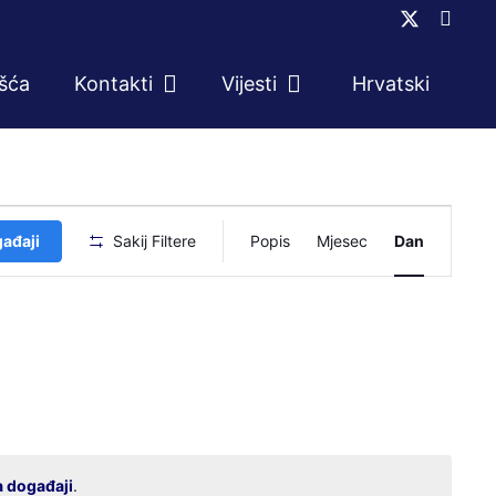
ešća
Kontakti
Vijesti
Hrvatski
Događaj
gađaji
Sakij Filtere
Popis
Mjesec
Dan
navigacij
pogleda
a događaji
.