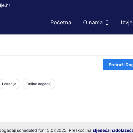
je.hr
Početna
O nama
Izvj
Pretraži Do
Lokacija
Online događaj
događaji scheduled for 15.07.2025. Preskoči na
sljedeća nadolazeć