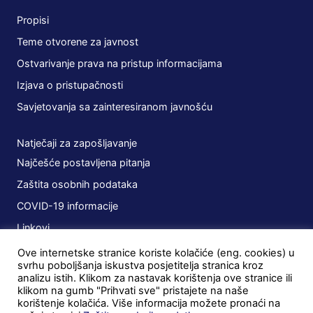
Propisi
Teme otvorene za javnost
Ostvarivanje prava na pristup informacijama
Izjava o pristupačnosti
Savjetovanja sa zainteresiranom javnošću
Natječaji za zapošljavanje
Najčešće postavljena pitanja
Zaštita osobnih podataka
COVID-19 informacije
Linkovi
Ove internetske stranice koriste kolačiće (eng. cookies) u
Planovi
svrhu poboljšanja iskustva posjetitelja stranica kroz
analizu istih. Klikom za nastavak korištenja ove stranice ili
Javna nabava
klikom na gumb "Prihvati sve" pristajete na naše
korištenje kolačića. Više informacija možete pronaći na
Ugovori