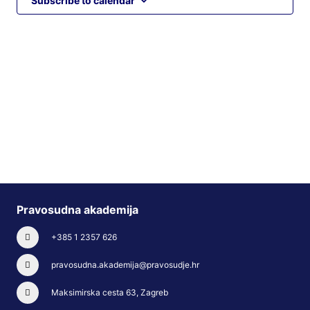
Subscribe to calendar
Pravosudna akademija
+385 1 2357 626
pravosudna.akademija@pravosudje.hr
Maksimirska cesta 63, Zagreb