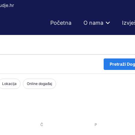
dje.hr
Početna
O nama
Izvje
Pretraži Dog
Lokacija
Online događaj
DA
Č
ČETVRTAK
P
PETAK