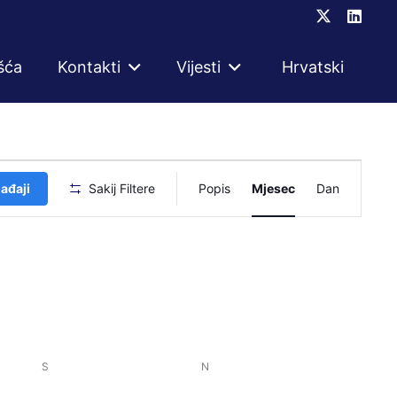
šća
Kontakti
Vijesti
Hrvatski
Događaj
ađaji
Sakij Filtere
Popis
Mjesec
Dan
navigacij
pogleda
S
SUBOTA
N
NEDJELJA