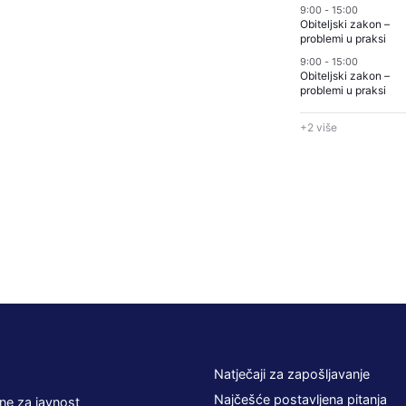
9:00
-
15:00
Obiteljski zakon –
problemi u praksi
9:00
-
15:00
Obiteljski zakon –
problemi u praksi
+2 više
Natječaji za zapošljavanje
Najčešće postavljena pitanja
ne za javnost