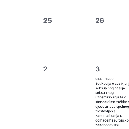
0
0
4
25
26
gađaji,
događaji,
događaji,
0
5
2
3
gađaji,
događaji,
događaji,
9:00
-
15:00
Edukacija o suzbijan
seksualnog nasilja i
seksualnog
uznemiravanja te o
standardima zaštite 
djece žrtava spolnog
zlostavljanja i
zanemarivanja u
domaćem i europsk
zakonodavstvu