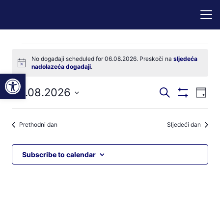
Događaji
No događaji scheduled for 06.08.2026. Preskoči na
sljedeća
Notice
nadolazeća događaji
.
for
Open toolbar
Događaji
Dog
06.08.2026
Pretraži
06.08.2026
Dan
Prikaži
nav
pretraga
Odaberite
Filtere
pog
datum.
i
Prethodni dan
Sljedeći dan
navigacij
pregleda
Subscribe to calendar