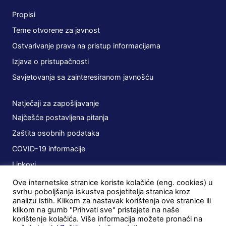
Propisi
Teme otvorene za javnost
Ostvarivanje prava na pristup informacijama
Izjava o pristupačnosti
Savjetovanja sa zainteresiranom javnošću
Natječaji za zapošljavanje
Najčešće postavljena pitanja
Zaštita osobnih podataka
COVID-19 informacije
Linkovi
Ove internetske stranice koriste kolačiće (eng. cookies) u
Planovi
svrhu poboljšanja iskustva posjetitelja stranica kroz
analizu istih. Klikom za nastavak korištenja ove stranice ili
Javna nabava
klikom na gumb "Prihvati sve" pristajete na naše
korištenje kolačića. Više informacija možete pronaći na
Ugovori