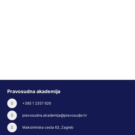
Pravosudna akademija
+385 1 2357 626
pravosudna.akademija@pravosudje.hr
Maksimirska cesta 63, Zagreb