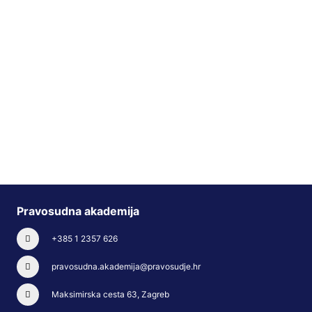
Pravosudna akademija
+385 1 2357 626
pravosudna.akademija@pravosudje.hr
Maksimirska cesta 63, Zagreb