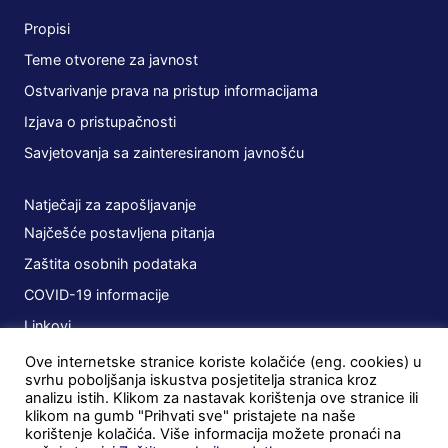
Propisi
Teme otvorene za javnost
Ostvarivanje prava na pristup informacijama
Izjava o pristupačnosti
Savjetovanja sa zainteresiranom javnošću
Natječaji za zapošljavanje
Najčešće postavljena pitanja
Zaštita osobnih podataka
COVID-19 informacije
Linkovi
Ove internetske stranice koriste kolačiće (eng. cookies) u
Planovi
svrhu poboljšanja iskustva posjetitelja stranica kroz
analizu istih. Klikom za nastavak korištenja ove stranice ili
Javna nabava
klikom na gumb "Prihvati sve" pristajete na naše
korištenje kolačića. Više informacija možete pronaći na
Ugovori