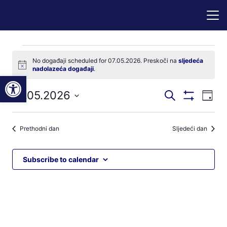
Događaji
No događaji scheduled for 07.05.2026. Preskoči na
sljedeća
Notice
nadolazeća događaji
.
for
Open toolbar
Događaji
Dog
07.05.2026
Pretraži
07.05.2026
Dan
Prikaži
nav
pretraga
Odaberite
Filtere
pog
datum.
i
Prethodni dan
Sljedeći dan
navigacij
pregleda
Subscribe to calendar