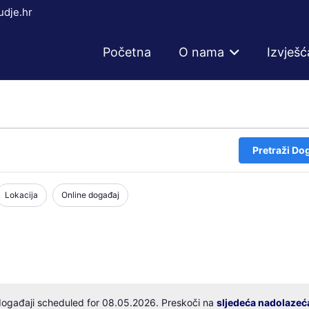
dje.hr
Početna
O nama
Izvješć
Pretraži Do
Lokacija
Online događaj
ogađaji scheduled for 08.05.2026. Preskoči na
sljedeća nadolazeć