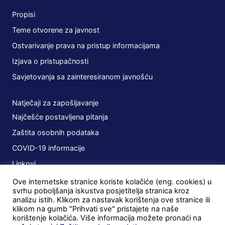
Propisi
Teme otvorene za javnost
Ostvarivanje prava na pristup informacijama
Izjava o pristupačnosti
Savjetovanja sa zainteresiranom javnošću
Natječaji za zapošljavanje
Najčešće postavljena pitanja
Zaštita osobnih podataka
COVID-19 informacije
Linkovi
Ove internetske stranice koriste kolačiće (eng. cookies) u
Planovi
svrhu poboljšanja iskustva posjetitelja stranica kroz
analizu istih. Klikom za nastavak korištenja ove stranice ili
Javna nabava
klikom na gumb "Prihvati sve" pristajete na naše
korištenje kolačića. Više informacija možete pronaći na
Ugovori