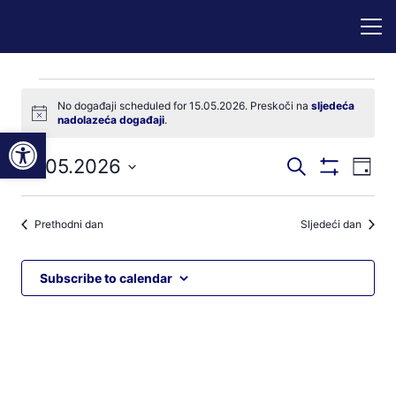
Događaji
No događaji scheduled for 15.05.2026. Preskoči na
sljedeća
Notice
nadolazeća događaji
.
for
Open toolbar
Događaji
Dog
15.05.2026
Pretraži
15.05.2026
Dan
Prikaži
nav
pretraga
Odaberite
Filtere
pog
datum.
i
Prethodni dan
Sljedeći dan
navigacij
pregleda
Subscribe to calendar