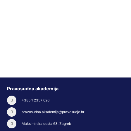
Pravosudna akademija
+385 1 2357 626
pravosudna.akademija@pravosudje.hr
Maksimirska cesta 63, Zagreb