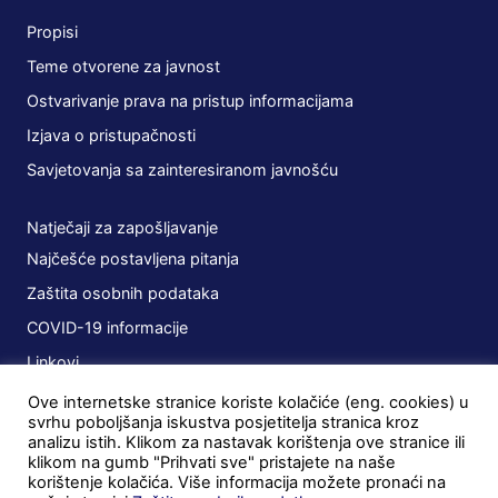
Propisi
Teme otvorene za javnost
Ostvarivanje prava na pristup informacijama
Izjava o pristupačnosti
Savjetovanja sa zainteresiranom javnošću
Natječaji za zapošljavanje
Najčešće postavljena pitanja
Zaštita osobnih podataka
COVID-19 informacije
Linkovi
Ove internetske stranice koriste kolačiće (eng. cookies) u
Planovi
svrhu poboljšanja iskustva posjetitelja stranica kroz
analizu istih. Klikom za nastavak korištenja ove stranice ili
Javna nabava
klikom na gumb "Prihvati sve" pristajete na naše
korištenje kolačića. Više informacija možete pronaći na
Ugovori