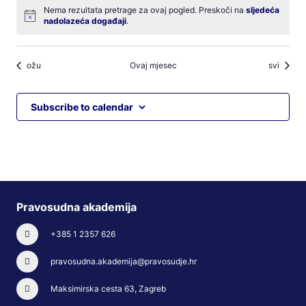
Nema rezultata pretrage za ovaj pogled. Preskoči na
sljedeća
Notice
nadolazeća događaji
.
ožu
Ovaj mjesec
svi
Subscribe to calendar
Pravosudna akademija
+385 1 2357 626
pravosudna.akademija@pravosudje.hr
Maksimirska cesta 63, Zagreb