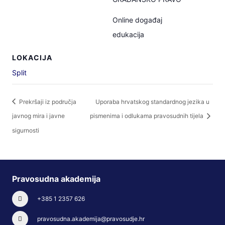
Online događaj
edukacija
LOKACIJA
Split
Prekršaji iz područja
Uporaba hrvatskog standardnog jezika u
javnog mira i javne
pismenima i odlukama pravosudnih tijela
sigurnosti
Pravosudna akademija
+385 1 2357 626
pravosudna.akademija@pravosudje.hr