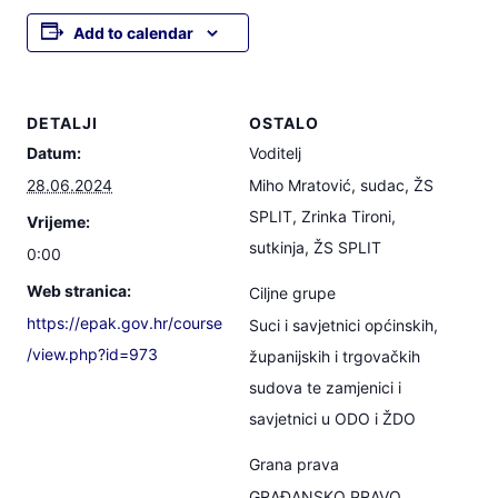
Add to calendar
DETALJI
OSTALO
Datum:
Voditelj
28.06.2024
Miho Mratović, sudac, ŽS
SPLIT, Zrinka Tironi,
Vrijeme:
sutkinja, ŽS SPLIT
0:00
Web stranica:
Ciljne grupe
https://epak.gov.hr/course
Suci i savjetnici općinskih,
/view.php?id=973
županijskih i trgovačkih
sudova te zamjenici i
savjetnici u ODO i ŽDO
Grana prava
GRAĐANSKO PRAVO