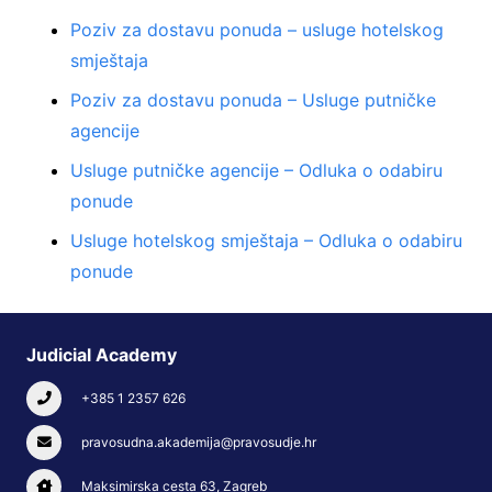
Poziv za dostavu ponuda – usluge hotelskog
smještaja
Poziv za dostavu ponuda – Usluge putničke
agencije
Usluge putničke agencije – Odluka o odabiru
ponude
Usluge hotelskog smještaja – Odluka o odabiru
ponude
Judicial Academy
+385 1 2357 626
pravosudna.akademija@pravosudje.hr
Maksimirska cesta 63, Zagreb