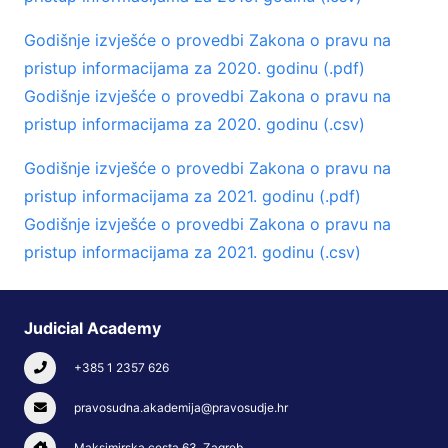
Godišnje izvješće o provedbi Zakona o pravu na
pristup informacijama za 2020. godinu (.pdf)
Godišnje izvješće o provedbi Zakona o pravu na
pristup informacijama za 2020. godinu (.csv)
Godišnje izvješće o provedbi Zakona o pravu na
pristup informacijama za 2021. godinu (.pdf)
Godišnje izvješće o provedbi Zakona o pravu na
pristup informacijama za 2021. godinu (.csv)
Judicial Academy
+385 1 2357 626
pravosudna.akademija@pravosudje.hr
Maksimirska cesta 63, Zagreb