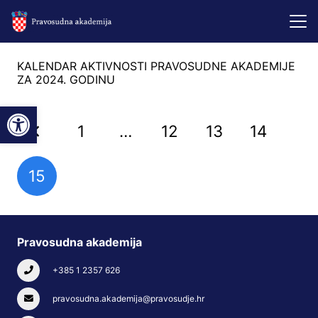
KALENDAR AKTIVNOSTI PRAVOSUDNE AKADEMIJE
ZA 2024. GODINU
Open toolbar
1
…
12
13
14
15
Pravosudna akademija
+385 1 2357 626
pravosudna.akademija@pravosudje.hr