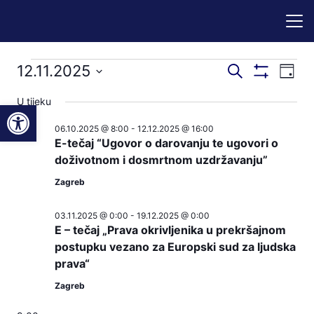
Događaji
Događaji
Dog
12.11.2025
Pretraži
Dan
Prikaži
nav
pretraga
Odaberite
Filtere
for
U tijeku
Open toolbar
pog
datum.
i
06.10.2025 @ 8:00
-
12.12.2025 @ 16:00
12.11.2025
navigacij
E-tečaj “Ugovor o darovanju te ugovori o
pregleda
doživotnom i dosmrtnom uzdržavanju”
Zagreb
03.11.2025 @ 0:00
-
19.12.2025 @ 0:00
E – tečaj „Prava okrivljenika u prekršajnom
postupku vezano za Europski sud za ljudska
prava“
Zagreb