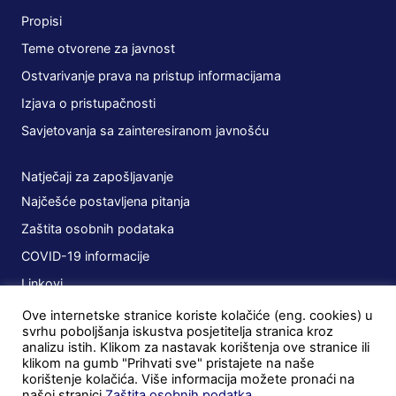
Propisi
Teme otvorene za javnost
Ostvarivanje prava na pristup informacijama
Izjava o pristupačnosti
Savjetovanja sa zainteresiranom javnošću
Natječaji za zapošljavanje
Najčešće postavljena pitanja
Zaštita osobnih podataka
COVID-19 informacije
Linkovi
Ove internetske stranice koriste kolačiće (eng. cookies) u
Planovi
svrhu poboljšanja iskustva posjetitelja stranica kroz
analizu istih. Klikom za nastavak korištenja ove stranice ili
Javna nabava
klikom na gumb "Prihvati sve" pristajete na naše
korištenje kolačića. Više informacija možete pronaći na
Ugovori
našoj stranici
Zaštita osobnih podatka
.