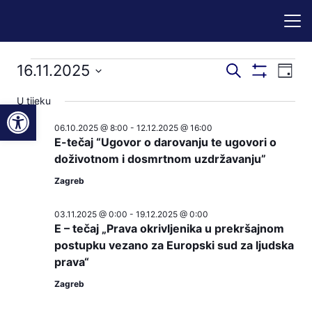
Događaji
Događaji
Dog
16.11.2025
Pretraži
Dan
Prikaži
nav
pretraga
Odaberite
Filtere
for
U tijeku
Open toolbar
pog
datum.
i
06.10.2025 @ 8:00
-
12.12.2025 @ 16:00
16.11.2025
navigacij
E-tečaj “Ugovor o darovanju te ugovori o
pregleda
doživotnom i dosmrtnom uzdržavanju”
Zagreb
03.11.2025 @ 0:00
-
19.12.2025 @ 0:00
E – tečaj „Prava okrivljenika u prekršajnom
postupku vezano za Europski sud za ljudska
prava“
Zagreb