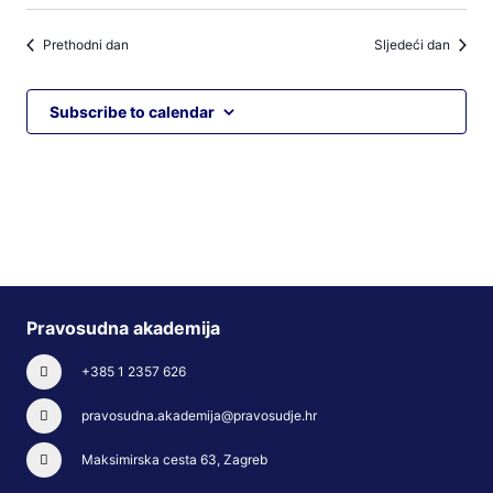
Prethodni dan
Sljedeći dan
Subscribe to calendar
Pravosudna akademija
+385 1 2357 626
pravosudna.akademija@pravosudje.hr
Maksimirska cesta 63, Zagreb