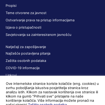
Propisi
Teme otvorene za javnost
Ostvarivanje prava na pristup informacijama
Izjava o pristupačnosti
Savjetovanja sa zainteresiranom javnošću
Natječaji za zapošljavanje
Najčešće postavljena pitanja
Zaštita osobnih podataka
COVID-19 informacije
Linkovi
Ove internetske stranice koriste kolačiće (eng. cookies) u
Planovi
svrhu poboljšanja iskustva posjetitelja stranica kroz
analizu istih. Klikom za nastavak korištenja ove stranice ili
Javna nabava
klikom na gumb "Prihvati sve" pristajete na naše
korištenje kolačića. Više informacija možete pronaći na
Ugovori
našoj stranici
Zaštita osobnih podatka
.