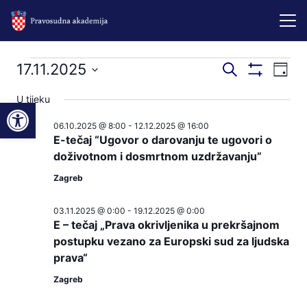
Događaji
Događaji
Dog
17.11.2025
Pretraži
Dan
Prikaži
nav
pretraga
Odaberite
Filtere
for
U tijeku
Open toolbar
pog
datum.
i
06.10.2025 @ 8:00
-
12.12.2025 @ 16:00
17.11.2025
navigacij
E-tečaj “Ugovor o darovanju te ugovori o
pregleda
doživotnom i dosmrtnom uzdržavanju”
Zagreb
03.11.2025 @ 0:00
-
19.12.2025 @ 0:00
E – tečaj „Prava okrivljenika u prekršajnom
postupku vezano za Europski sud za ljudska
prava“
Zagreb