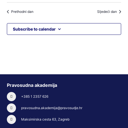
Prethodni dan
Sljedeći dan
Subscribe to calendar
Pravosudna akademija
+385 1 2357 626
pravosudna.akademija@pravosudje.hr
Maksimirska cesta 63, Zagreb