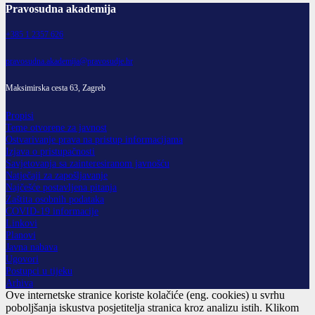
Pravosudna akademija
+385 1 2357 626
pravosudna.akademija@pravosudje.hr
Maksimirska cesta 63, Zagreb
Propisi
Teme otvorene za javnost
Ostvarivanje prava na pristup informacijama
Izjava o pristupačnosti
Savjetovanja sa zainteresiranom javnošću
Natječaji za zapošljavanje
Najčešće postavljena pitanja
Zaštita osobnih podataka
COVID-19 informacije
Linkovi
Planovi
Javna nabava
Ugovori
Postupci u tijeku
Arhiva
Ove internetske stranice koriste kolačiće (eng. cookies) u svrhu
poboljšanja iskustva posjetitelja stranica kroz analizu istih. Klikom