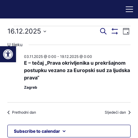
Događaji
Događaji
Dog
16.12.2025
Pretraži
Dan
Prikaži
nav
pretraga
Odaberite
Filtere
for
U tijeku
Open toolbar
pog
datum.
i
03.11.2025 @ 0:00
-
19.12.2025 @ 0:00
16.12.2025
navigacij
E – tečaj „Prava okrivljenika u prekršajnom
pregleda
postupku vezano za Europski sud za ljudska
prava“
Zagreb
Prethodni dan
Sljedeći dan
Subscribe to calendar