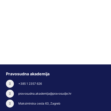
Pravosudna akademija
+385 1 2357 626
pravosudna.akademija@pravosudje.hr
Maksimirska cesta 63, Zagreb