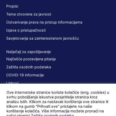
Propisi
Teme otvorene za javnost
Ostvarivanje prava na pristup informacijama
Izjava o pristupačnosti
Savjetovanja sa zainteresiranom javnošću
Natječaji za zapošljavanje
Najčešće postavljena pitanja
Zaštita osobnih podataka
COVID-19 informacije
Linkovi
Ove internetske stranice koriste kolačiće (eng. cookies) u
Planovi
svrhu poboljšanja iskustva posjetitelja stranica kroz
analizu istih. Klikom za nastavak korištenja ove stranice ili
Javna nabava
klikom na gumb "Prihvati sve" pristajete na naše
korištenje kolačića. Više informacija možete pronaći na
Ugovori
našoj stranici
Zaštita osobnih podatka
.