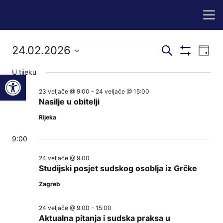
Događaji
Događaji
Dog
24.02.2026
Pretraži
Dan
Prikaži
nav
pretraga
Odaberite
Filtere
for
U tijeku
Open toolbar
pog
datum.
i
23 veljače @ 9:00
-
24 veljače @ 15:00
24.02.2026
navigacij
Nasilje u obitelji
pregleda
Rijeka
9:00
24 veljače @ 9:00
Studijski posjet sudskog osoblja iz Grčke
Zagreb
24 veljače @ 9:00
-
15:00
Aktualna pitanja i sudska praksa u