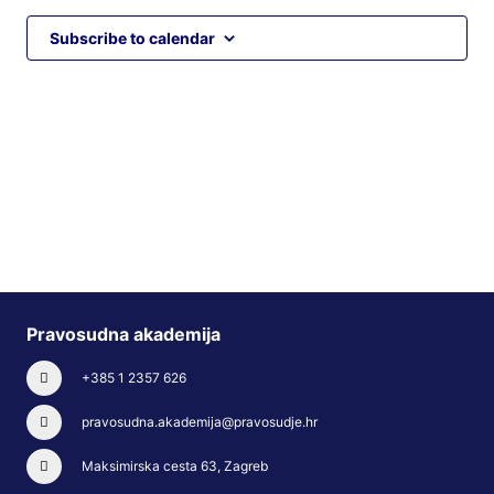
Subscribe to calendar
Pravosudna akademija
+385 1 2357 626
pravosudna.akademija@pravosudje.hr
Maksimirska cesta 63, Zagreb