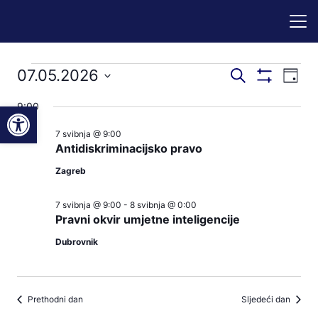
Događaji
Događaji
Dog
07.05.2026
Pretraži
Dan
Prikaži
nav
pretraga
Odaberite
Filtere
for
Open toolbar
9:00
pog
datum.
i
7 svibnja @ 9:00
07.05.2026
navigacij
Antidiskriminacijsko pravo
pregleda
Zagreb
7 svibnja @ 9:00
-
8 svibnja @ 0:00
Pravni okvir umjetne inteligencije
Dubrovnik
Prethodni dan
Sljedeći dan