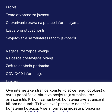
Propisi
Teme otvorene za javnost
Ostvarivanje prava na pristup informacijama
Izjava o pristupačnosti
Savjetovanja sa zainteresiranom javnošću
Natječaji za zapošljavanje
Najčešće postavljena pitanja
Zaštita osobnih podataka
COVID-19 informacije
Linkovi
Ove internetske stranice koriste kolačiće (eng. cookies) u
Planovi
svrhu poboljšanja iskustva posjetitelja stranica kroz
analizu istih. Klikom za nastavak korištenja ove stranice ili
Javna nabava
klikom na gumb "Prihvati sve" pristajete na naše
korištenje kolačića. Više informacija možete pronaći na
Ugovori