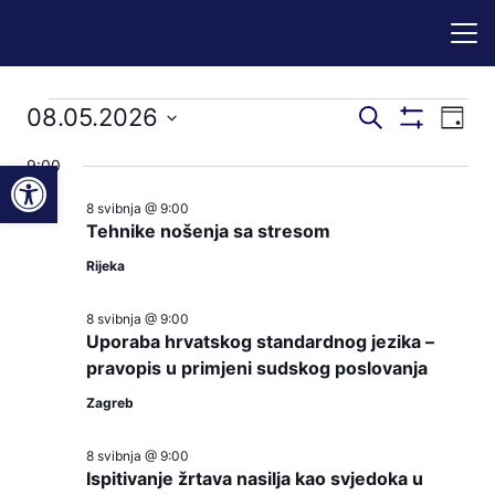
Događaji
Događaji
Dog
08.05.2026
Pretraži
Dan
Prikaži
nav
pretraga
Odaberite
Filtere
for
Open toolbar
9:00
pog
datum.
i
8 svibnja @ 9:00
08.05.2026
navigacij
Tehnike nošenja sa stresom
pregleda
Rijeka
8 svibnja @ 9:00
Uporaba hrvatskog standardnog jezika –
pravopis u primjeni sudskog poslovanja
Zagreb
8 svibnja @ 9:00
Ispitivanje žrtava nasilja kao svjedoka u