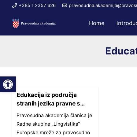
+385 1 2357 626
pravosudna.akademija@pravosu
Home
Introdu
Educat
Open toolbar
Edukacija iz područja
stranih jezika pravne s…
Pravosudna akademija članica je
Radne skupine „Lingvistika“
Europske mreže za pravosudno