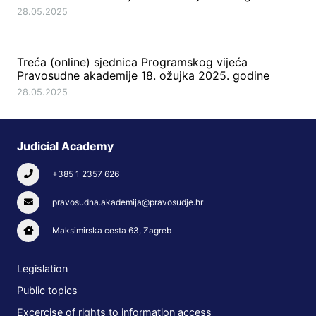
28.05.2025
Treća (online) sjednica Programskog vijeća
Pravosudne akademije 18. ožujka 2025. godine
28.05.2025
Judicial Academy
+385 1 2357 626
pravosudna.akademija@pravosudje.hr
Maksimirska cesta 63, Zagreb
Legislation
Public topics
Excercise of rights to information access