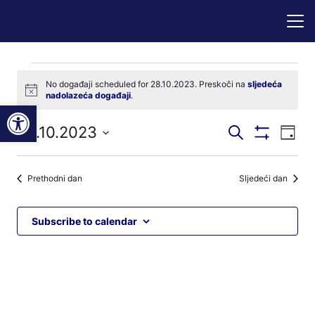
Događaji
No događaji scheduled for 28.10.2023. Preskoči na
sljedeća
Notice
nadolazeća događaji
.
for
Open toolbar
Događaji
Dog
28.10.2023
Pretraži
28.10.2023
Dan
Prikaži
nav
pretraga
Odaberite
Filtere
pog
datum.
i
Prethodni dan
Sljedeći dan
navigacij
pregleda
Subscribe to calendar