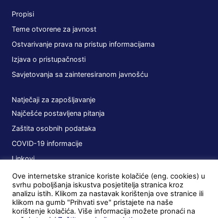
Propisi
Teme otvorene za javnost
Ostvarivanje prava na pristup informacijama
Izjava o pristupačnosti
Savjetovanja sa zainteresiranom javnošću
Natječaji za zapošljavanje
Najčešće postavljena pitanja
Zaštita osobnih podataka
COVID-19 informacije
Linkovi
Ove internetske stranice koriste kolačiće (eng. cookies) u
Planovi
svrhu poboljšanja iskustva posjetitelja stranica kroz
analizu istih. Klikom za nastavak korištenja ove stranice ili
Javna nabava
klikom na gumb "Prihvati sve" pristajete na naše
korištenje kolačića. Više informacija možete pronaći na
Ugovori