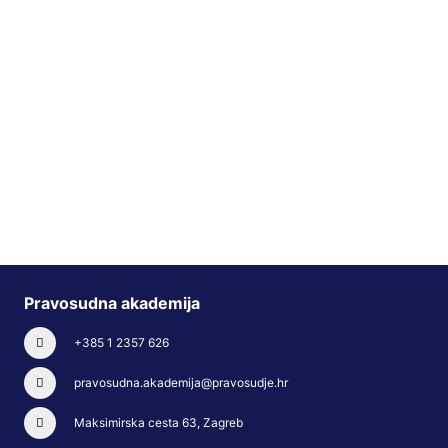
Pravosudna akademija
+385 1 2357 626
pravosudna.akademija@pravosudje.hr
Maksimirska cesta 63, Zagreb