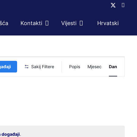
ešća
Kontakti
Vijesti
Hrvatski
Događaj
gađaji
Sakij Filtere
Popis
Mjesec
Dan
navigacij
pogleda
a događaji
.