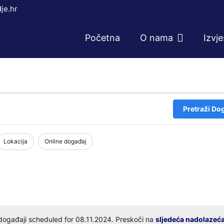
je.hr
Početna
O nama
Izvj
Pretraži Do
Lokacija
Online događaj
događaji scheduled for 08.11.2024. Preskoči na
sljedeća nadolazeć