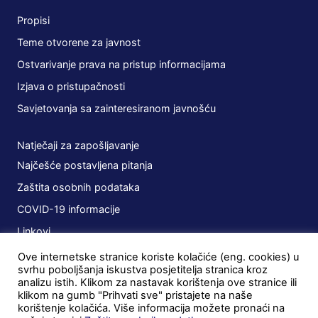
Propisi
Teme otvorene za javnost
Ostvarivanje prava na pristup informacijama
Izjava o pristupačnosti
Savjetovanja sa zainteresiranom javnošću
Natječaji za zapošljavanje
Najčešće postavljena pitanja
Zaštita osobnih podataka
COVID-19 informacije
Linkovi
Ove internetske stranice koriste kolačiće (eng. cookies) u
Planovi
svrhu poboljšanja iskustva posjetitelja stranica kroz
analizu istih. Klikom za nastavak korištenja ove stranice ili
Javna nabava
klikom na gumb "Prihvati sve" pristajete na naše
korištenje kolačića. Više informacija možete pronaći na
Ugovori