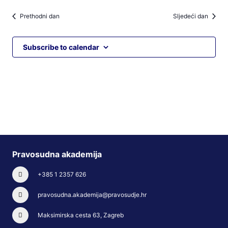
Prethodni dan
Sljedeći dan
Subscribe to calendar
Pravosudna akademija
+385 1 2357 626
pravosudna.akademija@pravosudje.hr
Maksimirska cesta 63, Zagreb