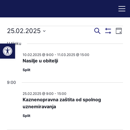
Događaji
Događaji
Dog
25.02.2025
Pretraži
Dan
Prikaži
nav
pretraga
Odaberite
Filtere
for
Open toolbar
U tijeku
pog
datum.
i
10.02.2025 @ 9:00
-
11.03.2025 @ 15:00
25.02.2025
navigacij
Nasilje u obitelji
pregleda
Split
9:00
25.02.2025 @ 9:00
-
15:00
Kaznenopravna zaštita od spolnog
uznemiravanja
Split