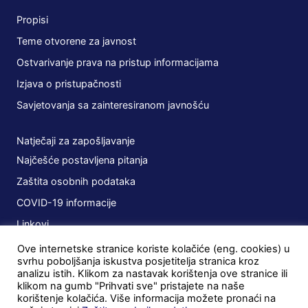
Propisi
Teme otvorene za javnost
Ostvarivanje prava na pristup informacijama
Izjava o pristupačnosti
Savjetovanja sa zainteresiranom javnošću
Natječaji za zapošljavanje
Najčešće postavljena pitanja
Zaštita osobnih podataka
COVID-19 informacije
Linkovi
Ove internetske stranice koriste kolačiće (eng. cookies) u
Planovi
svrhu poboljšanja iskustva posjetitelja stranica kroz
analizu istih. Klikom za nastavak korištenja ove stranice ili
Javna nabava
klikom na gumb "Prihvati sve" pristajete na naše
korištenje kolačića. Više informacija možete pronaći na
Ugovori