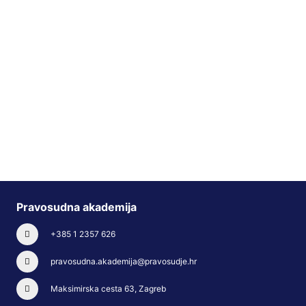
Pravosudna akademija
+385 1 2357 626
pravosudna.akademija@pravosudje.hr
Maksimirska cesta 63, Zagreb