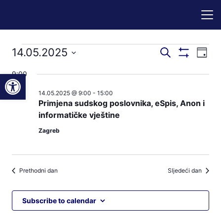
Događaji
Događaji
Dog
14.05.2025
Pretraži
Dan
Prikaži
nav
pretraga
Odaberite
Filtere
for
Open toolbar
9:00
pog
datum.
i
14.05.2025 @ 9:00
-
15:00
14.05.2025
navigacij
Primjena sudskog poslovnika, eSpis, Anon i
pregleda
informatičke vještine
Zagreb
Prethodni dan
Sljedeći dan
Subscribe to calendar